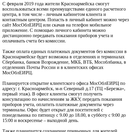
С февраля 2019 года жители Красноармейска смогут
воспользоваться всеми преимуществами единого расчетного
центра, в том числе - личным кабинетом клиента и
контактным центром. Попасть в личный кабинет можно через
сайт МосОблЕИРЦ или скачав на телефон мобильное
приложение. С помощью личного кабинета можно
дистанционно передавать показания приборов учета и
оплачивать счета без комиссии.
Также оплата единых платежных документов без комиссии в
Красноармейске будет возможна в отделениях и терминалах
Сбербанка, банков Возрождение, МКБ, ВТБ, Мособлбанка, в
отделениях Почты России и в клиентских офисах
МосОблЕИРЦ.
Планируется открытие клиентского офиса МосОблЕИРЦ по
адресу: г. Красноармейск, м-н Северный д.17 (ТЦ «Березка»,
первый этаж). В офисе клиенты смогут получить
консультацию по начислениям за ЖКУ, передать показания
приборов учета, оплатить платежные документы через
терминалы. Офис будет открыт для посетителей с
понедельника по пятницу с 9.00 до 18.00, в субботу с 9:00 до
15:00 и воскресенье – выходной день.
Также планируется сохранение привычных для жителей